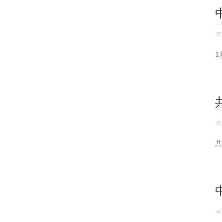
来
1
来
共
来