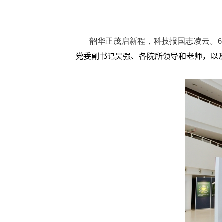
韶华正茂启新程，科技报国志凌云。
6
党委副书记吴强
、
各院所
领导和
老
师，以