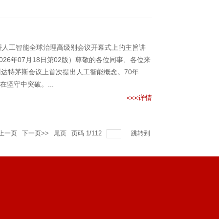
暨人工智能全球治理高级别会议开幕式上的主旨讲
026年07月18日第02版）尊敬的各位同事、各位来
达特茅斯会议上首次提出人工智能概念。70年
坚守中突破。...
<<<详情
<上一页
下一页>>
尾页
页码
1
/
112
跳转到