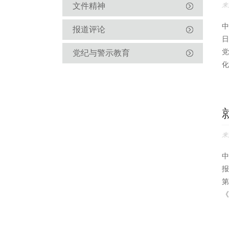
文件精神
来
中
报道评论
日
党
党纪与警示教育
化
来
中
报
第
《