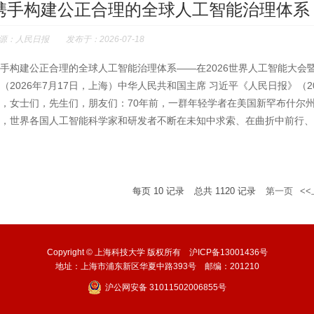
携手构建公正合理的全球人工智能治理体系
源：人民日报 发布于：2026-07-18
手构建公正合理的全球人工智能治理体系——在2026世界人工智能大会
（2026年7月17日，上海）中华人民共和国主席 习近平《人民日报》（2
，女士们，先生们，朋友们：70年前，一群年轻学者在美国新罕布什尔州
，世界各国人工智能科学家和研发者不断在未知中求索、在曲折中前行、在
每页
10
记录
总共
1120
记录
第一页
<
Copyright © 上海科技大学 版权所有 沪ICP备13001436号
地址：上海市浦东新区华夏中路393号 邮编：201210
沪公网安备 31011502006855号