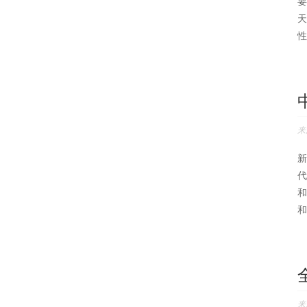
要
天
性
来
新
代
和
和
来