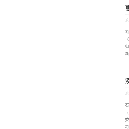
来
习
《
归
新
来
石
（
委
习