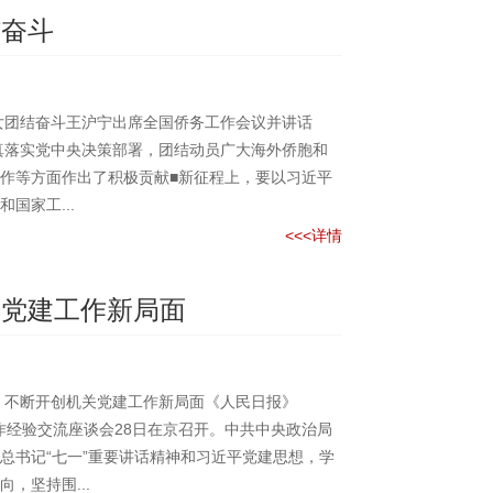
结奋斗
女团结奋斗王沪宁出席全国侨务工作会议并讲话
线认真落实党中央决策部署，团结动员广大海外侨胞和
作等方面作出了积极贡献■新征程上，要以习近平
国家工...
<<<详情
关党建工作新局面
 不断开创机关党建工作新局面《人民日报》
建工作经验交流座谈会28日在京召开。中共中央政治局
总书记“七一”重要讲话精神和习近平党建思想，学
，坚持围...