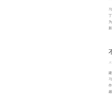
习
丁
为
新
来
建
习
作
越