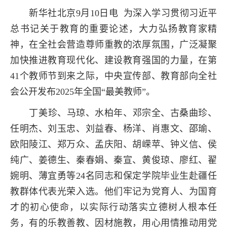
新华社北京
9
月
10
日电 为深入学习贯彻习近平
总书记关于教育的重要论述，大力弘扬教育家精
神，在全社会营造尊师重教的浓厚氛围，广泛凝聚
加快推进教育现代化、建设教育强国的力量，在第
41
个教师节到来之际，中央宣传部、教育部向全社
会公开发布
2025
年全国“最美教师”。
丁美珍、马琼、水柏年、邓宗全、古桑曲珍、
任明杰、刘玉忠、刘益春、杨洋、肖惠文、邵瑜、
欧阳陵江、郑万众、孟庆阳、胡嵘苹、钟义信、侯
纯广、姜德生、秦春娟、秦宣、黄俊琼、廖红、翟
婉明、薄宜勇等
24
名同志和保定学院毕业生赴疆任
教群体代表光荣入选。他们牢记为党育人、为国育
才的初心使命，以实际行动落实立德树人根本任
务，有的乐教善教、因材施教，用心用情推动用党