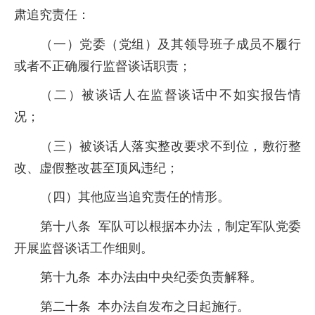
肃追究责任：
（一）党委（党组）及其领导班子成员不履行
或者不正确履行监督谈话职责；
（二）被谈话人在监督谈话中不如实报告情
况；
（三）被谈话人落实整改要求不到位，敷衍整
改、虚假整改甚至顶风违纪；
（四）其他应当追究责任的情形。
第十八条 军队可以根据本办法，制定军队党委
开展监督谈话工作细则。
第十九条 本办法由中央纪委负责解释。
第二十条 本办法自发布之日起施行。