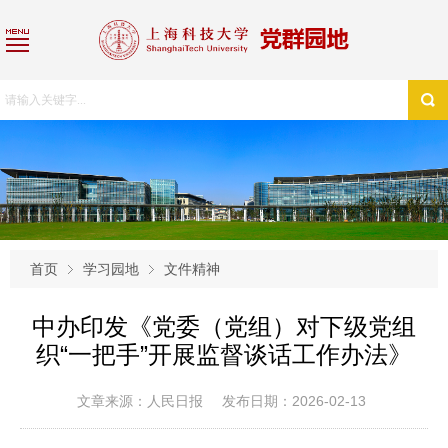
首页
学习园地
文件精神
中办印发《党委（党组）对下级党组
织“一把手”开展监督谈话工作办法》
文章来源：人民日报
发布日期：2026-02-13