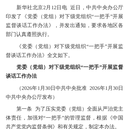
新华社北京
2
月
12
日电 近日，中共中央办公厅
印发了《党委（党组）对下级党组织“一把手”开展
监督谈话工作办法》，并发出通知，要求各地区各
部门认真遵照执行。
《党委（党组）对下级党组织“一把手”开展监
督谈话工作办法》全文如下。
党委（党组）对下级党组织“一把手”开展监督
谈话工作办法
（
2026
年
1
月
30
日中共中央批准
2026
年
1
月
30
日
中共中央办公厅发布）
第一条 为了压实党委（党组）全面从严治党主
体责任，加强对“一把手”的管理监督，根据《中国
共产党党内监督条例》和有关规定，制定本办法。