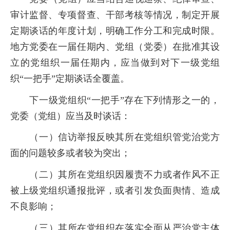
审计监督、专项督查、干部考核等情况，制定开展
定期谈话的年度计划，明确工作分工和完成时限。
地方党委在一届任期内、党组（党委）在批准其设
立的党组织一届任期内，应当做到对下一级党组
织“一把手”定期谈话全覆盖。
下一级党组织“一把手”存在下列情形之一的，
党委（党组）应当及时谈话：
（一）信访举报反映其所在党组织管党治党方
面的问题较多或者较为突出；
（二）其所在党组织因履责不力或者作风不正
被上级党组织通报批评，或者引发负面舆情、造成
不良影响；
（三）其所在党组织在落实全面从严治党主体