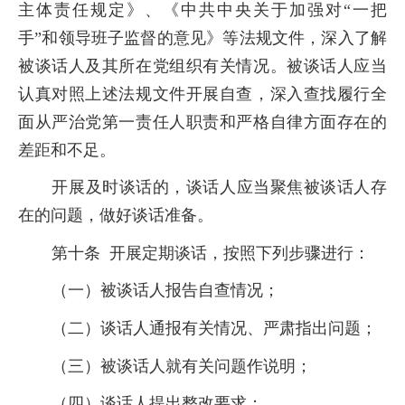
主体责任规定》、《中共中央关于加强对“一把
手”和领导班子监督的意见》等法规文件，深入了解
被谈话人及其所在党组织有关情况。被谈话人应当
认真对照上述法规文件开展自查，深入查找履行全
面从严治党第一责任人职责和严格自律方面存在的
差距和不足。
开展及时谈话的，谈话人应当聚焦被谈话人存
在的问题，做好谈话准备。
第十条 开展定期谈话，按照下列步骤进行：
（一）被谈话人报告自查情况；
（二）谈话人通报有关情况、严肃指出问题；
（三）被谈话人就有关问题作说明；
（四）谈话人提出整改要求；