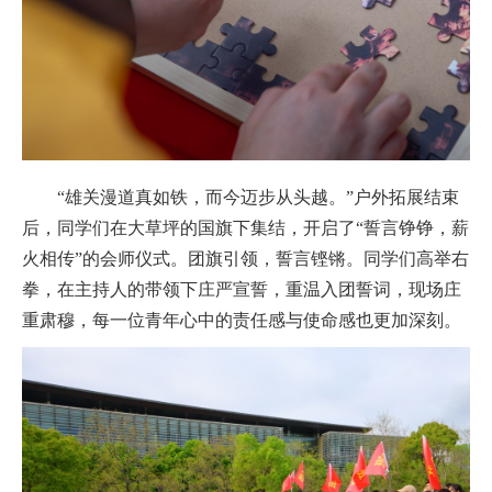
“雄关漫道真如铁，而今迈步从头越。”户外拓展结束
后，同学们在大草坪的国旗下集结，开启了“誓言铮铮，薪
火相传”的会师仪式。团旗引领，誓言铿锵。同学们高举右
拳，在主持人的带领下庄严宣誓，重温入团誓词，现场庄
重肃穆，每一位青年心中的责任感与使命感也更加深刻。