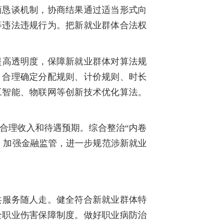
商恳谈机制，协商结果通过适当形式向
等违法违规行为。把新就业群体合法权
提高透明度，保障新就业群体对算法规
，合理确定分配规则、计价规则、时长
工智能、物联网等创新技术优化算法。
合理收入和待遇预期。综合整治“内卷
。加强金融监管，进一步规范涉新就业
共服务随人走。健全符合新就业群体特
全职业伤害保障制度。做好职业病防治