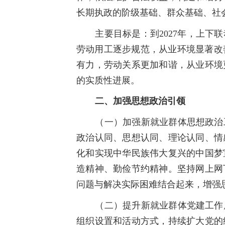
长期执政的阶级基础、群众基础、社
主要目标是：到
2027
年，上下联
劳动用工逐步规范，从业环境显著改
有力，劳动关系更加和谐，从业环境
的实质性进展。
二、加强思想政治引领
（一）加强新就业群体思想政治
政治认同、思想认同、理论认同、情
化和实现中华民族伟大复兴的中国梦
造精神、勤俭节约精神。坚持网上网
问题与解决实际困难结合起来，增强
（二）提升新就业群体党建工作
组织设置和活动方式，持续扩大党的