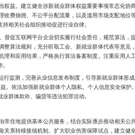
当权益。建立健全涉新就业群体权益重要事项常态化协
理收费抽佣、不公平分配流量，以及滥用市场支配地位
支持相关社会组织推动促进行业自律。
。督促互联网平台企业切实履行社会责任，规范算法，
调整算法规则，充分听取工会、新就业群体代表等意见
机理和应用结果，严格执行算法备案制度。注重应用人
作。
运行监测，完善从业信息发布制度，引导新就业群体形成
权益。依法加强新就业群体个人隐私、个人信息安全保护
就业群体欺诈、骗贷等违法犯罪活动。
由常住地提供基本公共服务，结合实际逐步推动相关公
险关系转移接续机制。扩大职业伤害保障试点，建立健