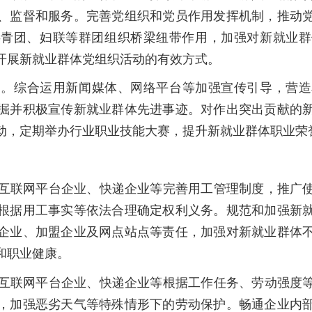
、监督和服务。完善党组织和党员作用发挥机制，推动
共青团、妇联等群团组织桥梁纽带作用，加强对新就业群
开展新就业群体党组织活动的有效方式。
导。综合运用新闻媒体、网络平台等加强宣传引导，营造
掘并积极宣传新就业群体先进事迹。对作出突出贡献的
动，定期举办行业职业技能大赛，提升新就业群体职业荣
互联网平台企业、快递企业等完善用工管理制度，推广
根据用工事实等依法合理确定权利义务。规范和加强新
企业、加盟企业及网点站点等责任，加强对新就业群体
和职业健康。
互联网平台企业、快递企业等根据工作任务、劳动强度
，加强恶劣天气等特殊情形下的劳动保护。畅通企业内