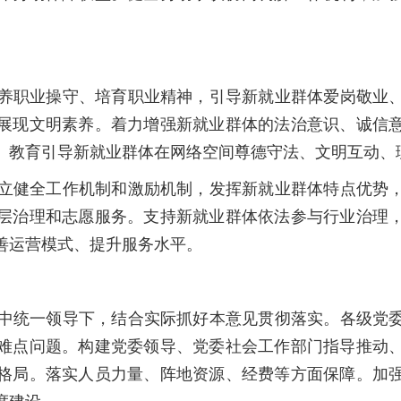
养职业操守、培育职业精神，引导新就业群体爱岗敬业
展现文明素养。着力增强新就业群体的法治意识、诚信
。教育引导新就业群体在网络空间尊德守法、文明互动、
立健全工作机制和激励机制，发挥新就业群体特点优势
层治理和志愿服务。支持新就业群体依法参与行业治理
善运营模式、提升服务水平。
中统一领导下，结合实际抓好本意见贯彻落实。各级党
难点问题。构建党委领导、党委社会工作部门指导推动
格局。落实人员力量、阵地资源、经费等方面保障。加