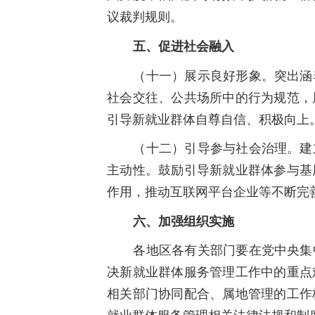
议裁判规则。
五、促进社会融入
（十一）展示良好形象。突出涵
社会交往、公共场所中的行为规范，
引导新就业群体自尊自信、积极向上
（十二）引导参与社会治理。建
主动性。鼓励引导新就业群体参与基
作用，推动互联网平台企业等不断完
六、加强组织实施
各地区各有关部门要在党中央集
决新就业群体服务管理工作中的重点
相关部门协同配合、属地管理的工作