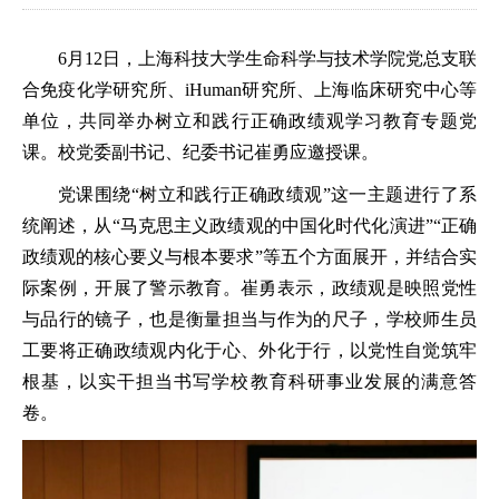
6
月
12
日
，
上海科技大学
生命科学
与技术
学院
党总支联
合
免疫
化
学研究所
、
iHuman
研究所
、
上海
临床研究中心等
单位，
共同举办
树立和践行正确政绩观学习教育
专题党
课
。校党委副书记、纪委书记崔勇应邀授课。
党课围绕“树立和践行正确政绩观”这一主题进行了系
统阐述，从“马克思主义政绩观的中国化时代化演进”“正确
政绩观的核心要义与根本要求”等五个方面展开，并结合实
际案例，开展了警示教育。崔勇表示，政绩观是映照党性
与品行的镜子，也是衡量担当与作为的尺子，学校师生员
工要将正确政绩观内化于心、外化于行，以党性自觉筑牢
根基，以实干担当书写学校教育科研事业发展的满意答
卷。