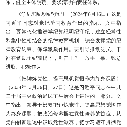
系，健全主体明确、要求清晰的责任体系。
《学纪知纪明纪守纪》（
2024
年
8
月
16
日）这是
习近平同志对党纪学习教育作出的指示。文中指
出：要常态化推进学纪知纪明纪守纪，建立经常性
和集中性相结合的纪律教育机制，综合发挥党的纪
律教育约束、保障激励作用。要引导推动党员、干
部在遵规守纪前提下，勤奋工作、放手干事、锐意
进取、积极作为。
《把锤炼党性、提高思想觉悟作为终身课题》
（
2024
年
12
月
26
日、
27
日）这是习近平同志在中共
二十届中央政治局民主生活会上讲话的一部分。文
中指出：领导干部要把锤炼党性、提高思想觉悟作
为终身课题，把政治修养摆在党性修养的首位，从
党的创新理论中汲取党性滋养，把学习遵守贯彻党