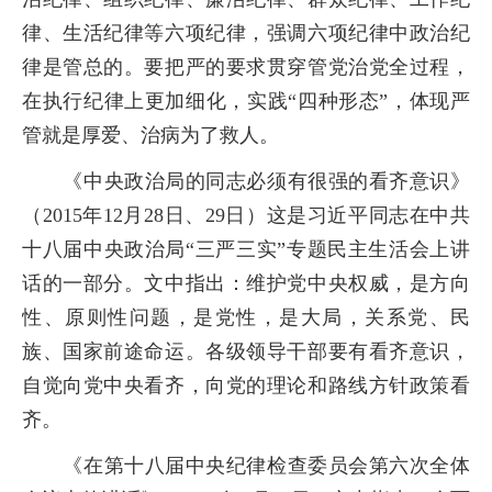
律、生活纪律等六项纪律，强调六项纪律中政治纪
律是管总的。要把严的要求贯穿管党治党全过程，
在执行纪律上更加细化，实践“四种形态”，体现严
管就是厚爱、治病为了救人。
《中央政治局的同志必须有很强的看齐意识》
（
2015
年
12
月
28
日、
29
日）这是习近平同志在中共
十八届中央政治局“三严三实”专题民主生活会上讲
话的一部分。文中指出：维护党中央权威，是方向
性、原则性问题，是党性，是大局，关系党、民
族、国家前途命运。各级领导干部要有看齐意识，
自觉向党中央看齐，向党的理论和路线方针政策看
齐。
《在第十八届中央纪律检查委员会第六次全体