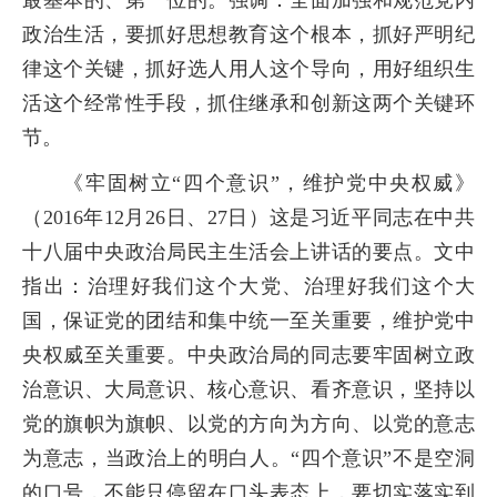
政治生活，要抓好思想教育这个根本，抓好严明纪
律这个关键，抓好选人用人这个导向，用好组织生
活这个经常性手段，抓住继承和创新这两个关键环
节。
《牢固树立“四个意识”，维护党中央权威》
（
2016
年
12
月
26
日、
27
日）这是习近平同志在中共
十八届中央政治局民主生活会上讲话的要点。文中
指出：治理好我们这个大党、治理好我们这个大
国，保证党的团结和集中统一至关重要，维护党中
央权威至关重要。中央政治局的同志要牢固树立政
治意识、大局意识、核心意识、看齐意识，坚持以
党的旗帜为旗帜、以党的方向为方向、以党的意志
为意志，当政治上的明白人。“四个意识”不是空洞
的口号，不能只停留在口头表态上，要切实落实到