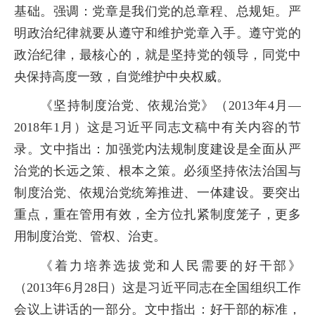
基础。强调：党章是我们党的总章程、总规矩。严
明政治纪律就要从遵守和维护党章入手。遵守党的
政治纪律，最核心的，就是坚持党的领导，同党中
央保持高度一致，自觉维护中央权威。
《坚持制度治党、依规治党》（
2013
年
4
月—
2018
年
1
月）这是习近平同志文稿中有关内容的节
录。文中指出：加强党内法规制度建设是全面从严
治党的长远之策、根本之策。必须坚持依法治国与
制度治党、依规治党统筹推进、一体建设。要突出
重点，重在管用有效，全方位扎紧制度笼子，更多
用制度治党、管权、治吏。
《着力培养选拔党和人民需要的好干部》
（
2013
年
6
月
28
日）这是习近平同志在全国组织工作
会议上讲话的一部分。文中指出：好干部的标准，