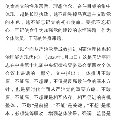
使命是党的性质宗旨、理想信念、奋斗目标的集中
体现，越是长期执政，越不能丢掉马克思主义政党
的本色，越不能忘记党的初心使命。要把不忘初
心、牢记使命作为加强党的建设的永恒课题，作为
全体党员、干部的终身课题。
《以全面从严治党新成效推进国家治理体系和
治理能力现代化》（
2020
年
1
月
13
日）这是习近平同
志在中共第十九届中央纪律检查委员会第四次全体
会议上讲话的一部分。文中指出：一体推进不敢
腐、不能腐、不想腐，不仅是反腐败斗争的基本方
针，也是新时代全面从严治党的重要方略。不敢
腐、不能腐、不想腐是相互依存、相互促进的有机
整体，“不敢”是前提，“不能”是关键，“不想”是根
本，必须统筹联动，增强总体效果。强调：监督是