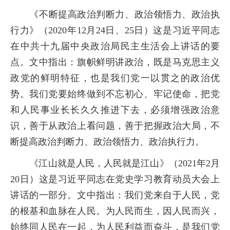
《不断提高政治判断力、政治领悟力、政治执
行力》（
2020
年
12
月
24
日、
25
日）这是习近平同志
在中共十九届中央政治局民主生活会上讲话的要
点。文中指出：旗帜鲜明讲政治，既是马克思主义
政党的鲜明特征，也是我们党一以贯之的政治优
势。我们党要始终做到不忘初心、牢记使命，把党
和人民事业长长久久推进下去，必须增强政治意
识，善于从政治上看问题，善于把握政治大局，不
断提高政治判断力、政治领悟力、政治执行力。
《江山就是人民，人民就是江山》（
2021
年
2
月
20
日）这是习近平同志在党史学习教育动员大会上
讲话的一部分。文中指出：我们党来自于人民，党
的根基和血脉在人民。为人民而生，因人民而兴，
始终同人民在一起，为人民利益而奋斗，是我们党