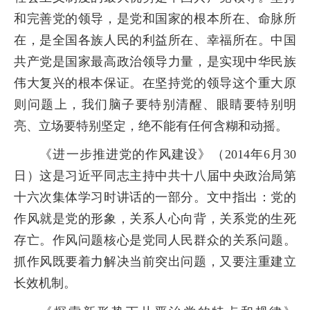
和完善党的领导，是党和国家的根本所在、命脉所
在，是全国各族人民的利益所在、幸福所在。中国
共产党是国家最高政治领导力量，是实现中华民族
伟大复兴的根本保证。在坚持党的领导这个重大原
则问题上，我们脑子要特别清醒、眼睛要特别明
亮、立场要特别坚定，绝不能有任何含糊和动摇。
《进一步推进党的作风建设》（
2014
年
6
月
30
日）这是习近平同志主持中共十八届中央政治局第
十六次集体学习时讲话的一部分。文中指出：党的
作风就是党的形象，关系人心向背，关系党的生死
存亡。作风问题核心是党同人民群众的关系问题。
抓作风既要着力解决当前突出问题，又要注重建立
长效机制。