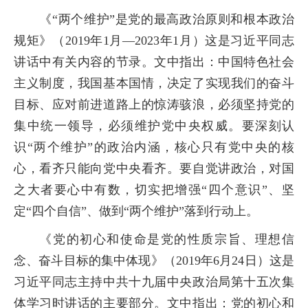
《“两个维护”是党的最高政治原则和根本政治
规矩》（
2019
年
1
月—
2023
年
1
月）这是习近平同志
讲话中有关内容的节录。文中指出：中国特色社会
主义制度，我国基本国情，决定了实现我们的奋斗
目标、应对前进道路上的惊涛骇浪，必须坚持党的
集中统一领导，必须维护党中央权威。要深刻认
识“两个维护”的政治内涵，核心只有党中央的核
心，看齐只能向党中央看齐。要自觉讲政治，对国
之大者要心中有数，切实把增强“四个意识”、坚
定“四个自信”、做到“两个维护”落到行动上。
《党的初心和使命是党的性质宗旨、理想信
念、奋斗目标的集中体现》（
2019
年
6
月
24
日）这是
习近平同志主持中共十九届中央政治局第十五次集
体学习时讲话的主要部分。文中指出：党的初心和