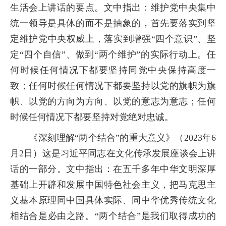
生活会上讲话的要点。文中指出：维护党中央集中
统一领导是具体的而不是抽象的，首先要落实到坚
定维护党中央权威上，落实到增强“四个意识”、坚
定“四个自信”、做到“两个维护”的实际行动上。任
何时候任何情况下都要坚持同党中央保持高度一
致；任何时候任何情况下都要坚持以党的旗帜为旗
帜、以党的方向为方向、以党的意志为意志；任何
时候任何情况下都要坚持对党绝对忠诚。
《深刻理解“两个结合”的重大意义》（
2023
年
6
月
2
日）这是习近平同志在文化传承发展座谈会上讲
话的一部分。文中指出：在五千多年中华文明深厚
基础上开辟和发展中国特色社会主义，把马克思主
义基本原理同中国具体实际、同中华优秀传统文化
相结合是必由之路。“两个结合”是我们取得成功的