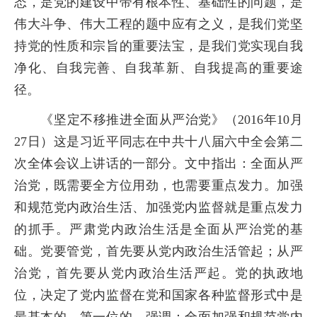
态，是党的建设中带有根本性、基础性的问题，是
伟大斗争、伟大工程的题中应有之义，是我们党坚
持党的性质和宗旨的重要法宝，是我们党实现自我
净化、自我完善、自我革新、自我提高的重要途
径。
《坚定不移推进全面从严治党》（
2016
年
10
月
27
日）这是习近平同志在中共十八届六中全会第二
次全体会议上讲话的一部分。文中指出：全面从严
治党，既需要全方位用劲，也需要重点发力。加强
和规范党内政治生活、加强党内监督就是重点发力
的抓手。严肃党内政治生活是全面从严治党的基
础。党要管党，首先要从党内政治生活管起；从严
治党，首先要从党内政治生活严起。党的执政地
位，决定了党内监督在党和国家各种监督形式中是
最基本的、第一位的。强调：全面加强和规范党内