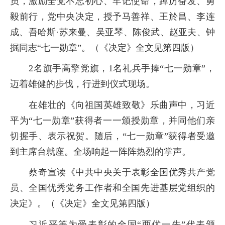
员，激励全党不忘初心、牢记使命，踔厉奋发、勇
毅前行，党中央决定，授予马善祥、王於昌、李连
成、吾哈斯
·
苏来曼、吴亚琴、陈俊武、赵亚夫、钟
掘同志“七一勋章”。（《决定》全文见第四版）
2
名旗手高擎党旗，
1
名礼兵手捧“七一勋章”，
迈着雄健的步伐，行进到仪式现场。
在雄壮的《向祖国英雄致敬》乐曲声中，习近
平为“七一勋章”获得者一一颁授勋章，并同他们亲
切握手、表示祝贺。随后，“七一勋章”获得者受邀
到主席台就座。全场响起一阵阵热烈的掌声。
蔡奇宣读《中共中央关于表彰全国优秀共产党
员、全国优秀党务工作者和全国先进基层党组织的
决定》。（《决定》全文见第四版）
习近平等为受表彰的全国“两优一先”代表颁