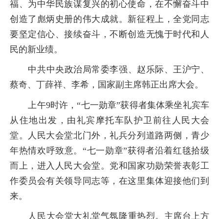
福、为中华民族谋复兴的初心使命，在不懈奋斗中
创造了彪炳史册的伟大成就。新征程上，全党同志
要坚定信心、接续奋斗，不断创造无愧于时代和人
民的新业绩。
中共中央政治局常委李强、赵乐际、王沪宁、
蔡奇、丁薛祥、李希，国家副主席韩正出席大会。
上午
9
时许，“七一勋章”获得者集体乘坐礼宾车
从住地出发，由礼宾摩托车队护卫前往人民大会
堂。人民大会堂北门外，礼兵分列道路两侧，青少
年热情欢呼致意。“七一勋章”获得者沿着红毯拾级
而上，进入人民大会堂。党和国家功勋荣誉表彰工
作委员会有关领导同志等，在这里集体迎接他们到
来。
人民大会堂大礼堂气氛隆重热烈。主席台上方