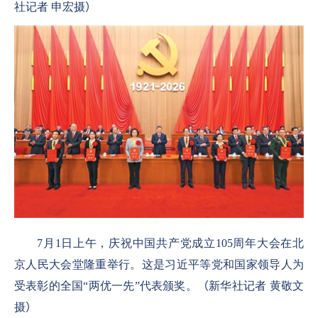
社记者 申宏摄
）
7
月
1
日上午，庆祝中国共产党成立
105
周年大会在北
京人民大会堂隆重举行。这是习近平等党和国家领导人为
受表彰的全国“两优一先”代表颁奖。
（
新华社记者 黄敬文
摄
）