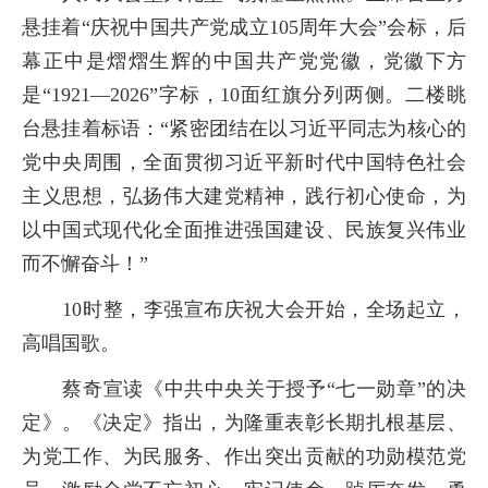
悬挂着“庆祝中国共产党成立
105
周年大会”会标，后
幕正中是熠熠生辉的中国共产党党徽，党徽下方
是“
1921—2026”
字标，
10
面红旗分列两侧。二楼眺
台悬挂着标语：“紧密团结在以习近平同志为核心的
党中央周围，全面贯彻习近平新时代中国特色社会
主义思想，弘扬伟大建党精神，践行初心使命，为
以中国式现代化全面推进强国建设、民族复兴伟业
而不懈奋斗！”
10
时整，李强宣布庆祝大会开始，全场起立，
高唱国歌。
蔡奇宣读《中共中央关于授予“七一勋章”的决
定》。《决定》指出，为隆重表彰长期扎根基层、
为党工作、为民服务、作出突出贡献的功勋模范党