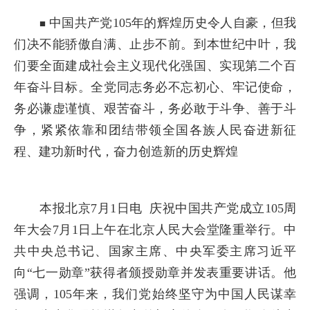
中国共产党
105
年的辉煌历史令人自豪，但我
■
们决不能骄傲自满、止步不前。到本世纪中叶，我
们要全面建成社会主义现代化强国、实现第二个百
年奋斗目标。全党同志务必不忘初心、牢记使命，
务必谦虚谨慎、艰苦奋斗，务必敢于斗争、善于斗
争，紧紧依靠和团结带领全国各族人民奋进新征
程、建功新时代，奋力创造新的历史辉煌
本报北京
7
月
1
日电 庆祝中国共产党成立
105
周
年大会
7
月
1
日上午在北京人民大会堂隆重举行。中
共中央总书记、国家主席、中央军委主席习近平
向“七一勋章”获得者颁授勋章并发表重要讲话。他
强调，
105
年来，我们党始终坚守为中国人民谋幸