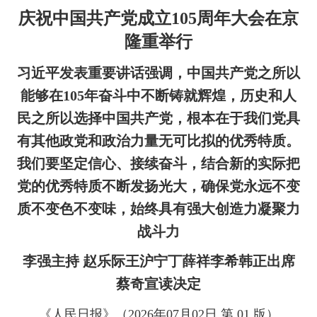
庆祝中国共产党成立
105
周年大会在京
隆重举行
习近平发表重要讲话强调，中国共产党之所以
能够在
105
年奋斗中不断铸就辉煌，历史和人
民之所以选择中国共产党，根本在于我们党具
有其他政党和政治力量无可比拟的优秀特质。
我们要坚定信心、接续奋斗，结合新的实际把
党的优秀特质不断发扬光大，确保党永远不变
质不变色不变味，始终具有强大创造力凝聚力
战斗力
李强主持 赵乐际王沪宁丁薛祥李希韩正出席
蔡奇宣读决定
《人民日报》（
2026
年
07
月
02
日 第
01
版）