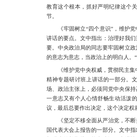
教育这个根本，抓好严明纪律这个
节。
《牢固树立“四个意识”，维护
讲话的要点。文中指出：治理好我们
要。中央政治局的同志要牢固树立政
的意志为意志，当政治上的明白人。
《维护党中央权威，贯彻民主集
精神专题研讨班上讲话的一部分。
场、政治主张上，必须同党中央保持
一意志又有个人心情舒畅生动活泼
议，最后总要作出决定，这个决定权
《坚定不移全面从严治党，不断
国代表大会上报告的一部分。文中指