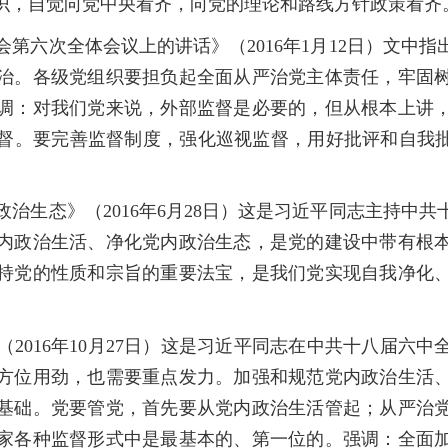
识，自觉向党中央看齐，向党的理论和路线方针政策看齐
会第六次全体会议上的讲话》（
2016
年
1
月
12
日）文中指
治。各级党组织要担负起全面从严治党主体责任，牢固
调：对我们党来说，外部监督是必要的，但从根本上讲
督。要完善监督制度，强化巡视监督，用好批评和自我批
政治生态》（
2016
年
6
月
28
日）这是习近平同志主持中共
内政治生活、净化党内政治生态，是党的建设中带有根
持党的性质和宗旨的重要法宝，是我们党实现自我净化
（
2016
年
10
月
27
日）这是习近平同志在中共十八届六中
方位用劲，也需要重点发力。加强和规范党内政治生活
基础。党要管党，首先要从党内政治生活管起；从严治
家各种监督形式中是最基本的、第一位的。强调：全面