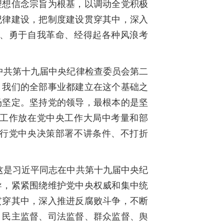
理想信念宗旨为根基，以调动全党积极
纪律建设，把制度建设贯穿其中，深入
、勇于自我革命、经得起各种风浪考
中共第十九届中央纪律检查委员会第二
，我们的全部事业都建立在这个基础之
场坚定。坚持党的领导，最根本的是坚
工作放在党中央工作大局中考量和部
行党中央决策部署不讲条件、不打折
这是习近平同志在中共第十九届中央纪
导，紧紧围绕维护党中央权威和集中统
贯穿其中，深入推进反腐败斗争，不断
、民主监督、司法监督、群众监督、舆