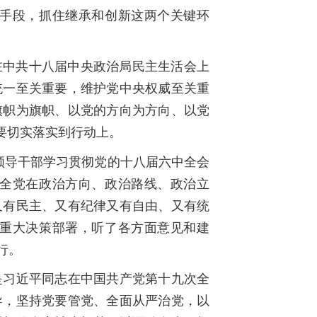
手段，抓住继承和创新这两个关键环
在中共十八届中央政治局民主生活会上
统一至关重要，维护党中央权威至关重
旗帜为旗帜、以党的方向为方向、以党
要切实落实到行动上。
领导干部学习贯彻党的十八届六中全会
全党在政治方向、政治路线、政治立
又有民主、又有纪律又有自由、又有统
重大决策部署，听了各方面意见和建
行。
是习近平同志在中国共产党第十九次全
导，坚持党要管党、全面从严治党，以