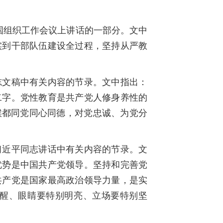
国组织工作会议上讲话的一部分。文中
实到干部队伍建设全过程，坚持从严教
志文稿中有关内容的节录。文中指出：
二字。党性教育是共产党人修身养性的
候都同党同心同德，对党忠诚、为党分
习近平同志讲话中有关内容的节录。文
优势是中国共产党领导。坚持和完善党
共产党是国家最高政治领导力量，是实
醒、眼睛要特别明亮、立场要特别坚