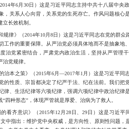
2014
年
6
月
30
日）这是习近平同志主持中共十八届中央
象，关系人心向背，关系党的生死存亡。作风问题核心
建立长效机制。
和规律》（
2014
年
10
月
8
日）这是习近平同志在党的群众
切工作的重要保障。从严治党必须具体地而不是抽象地
制度治党紧密结合，严肃党内政治生活，坚持从严管理干
严治党规律。
的治本之策》（
2015
年
6
月—
2017
年
1
月）这是习近平同
党的性质、宗旨都决定了纪严于法、纪在法前。我们把
纪律、生活纪律等六项纪律，强调六项纪律中政治纪律
践“四种形态”，体现严管就是厚爱、治病为了救人。
强的看齐意识》（
2015
年
12
月
28
日、
29
日）这是习近平
。文中指出：维护党中央权威，是方向性、原则性问题，