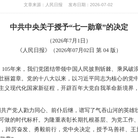
文章来源：人民日报
发布日期：2026-07-02
中共中央关于授予“七一勋章”的决定
（
2026
年
7
月
1
日）
《人民日报》（
2026
年
07
月
02
日 第
04
版）
。
105
年来，我们党团结带领中国人民披荆斩棘、乘风破
壮丽篇章。党的十八大以来，以习近平同志为核心的党
主义现代化国家新征程，开辟百年大党自我革命新境界
国共产党人勠力同心、前仆后继，谱写了气吞山河的英雄
可做的时代标杆。为隆重表彰长期扎根基层、为党工作
，踔厉奋发、勇毅前行，党中央决定，授予马善祥、王