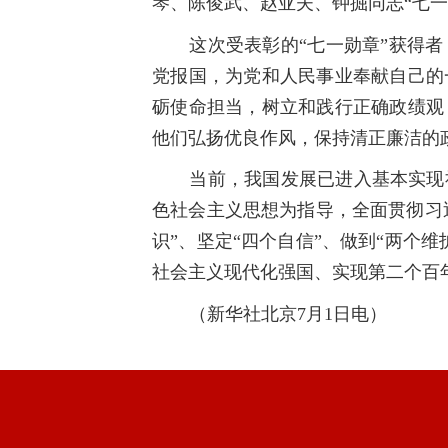
琴、陈俊武、赵亚夫、钟掘同志“七一
这次受表彰的“七一勋章”获得
党报国，为党和人民事业奉献自己的
砺使命担当，树立和践行正确政绩观
他们弘扬优良作风，保持清正廉洁的
当前，我国发展已进入基本实现
色社会主义思想为指导，全面贯彻习近
识”、坚定“四个自信”、做到“两个
社会主义现代化强国、实现第二个百
（新华社北京
7
月
1
日电）