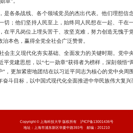
勋章”。
者，是各条战线、各个领域党员的杰出代表。他们理想信
一切；他们坚持人民至上，始终同人民想在一起、干在
，在平凡岗位上埋头苦干、攻坚克难，努力创造无愧于
政治本色，赢得全党全社会广泛赞誉。
社会主义现代化夯实基础、全面发力的关键时期。党中
平党建思想，以“七一勋章”获得者为榜样，深刻领悟“
维护”，更加紧密地团结在以习近平同志为核心的党中央
年奋斗目标，以中国式现代化全面推进中华民族伟大复兴
Copyright © 上海科技大学 版权所有 沪ICP备13001436号
地址：上海市浦东新区华夏中路393号 邮编：201210